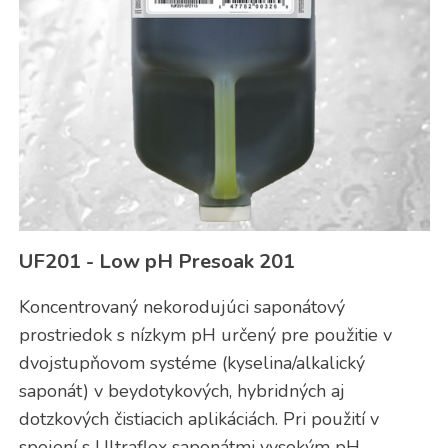
UF201 - Low pH Presoak 201
Koncentrovaný nekorodujúci saponátový
prostriedok s nízkym pH určený pre použitie v
dvojstupňovom systéme (kyselina/alkalický
saponát) v beydotykových, hybridných aj
dotzkových čistiacich aplikáciách. Pri použití v
spojení s Ultraflex saponátmi vysokým pH