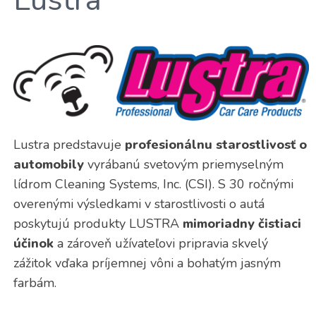
Lustra
Vysávače a tepovače
Dávkovače
Platobné terminály
Predajné automaty
Lustra predstavuje
profesionálnu starostlivosť o
automobily
vyrábanú svetovým priemyselným
lídrom Cleaning Systems, Inc. (CSI). S 30 ročnými
overenými výsledkami v starostlivosti o autá
poskytujú produkty LUSTRA
mimoriadny čistiaci
účinok
a zároveň užívateľovi pripravia skvelý
zážitok vďaka príjemnej vôni a bohatým jasným
farbám.