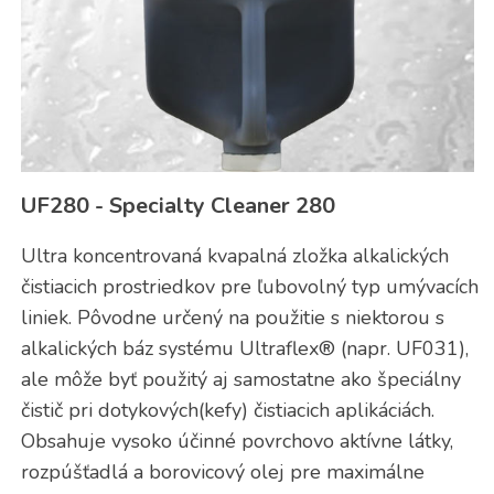
UF280 - Specialty Cleaner 280
Ultra koncentrovaná kvapalná zložka alkalických
čistiacich prostriedkov pre ľubovolný typ umývacích
liniek. Pôvodne určený na použitie s niektorou s
alkalických báz systému Ultraflex® (napr. UF031),
ale môže byť použitý aj samostatne ako špeciálny
čistič pri dotykových(kefy) čistiacich aplikáciách.
Obsahuje vysoko účinné povrchovo aktívne látky,
rozpúšťadlá a borovicový olej pre maximálne