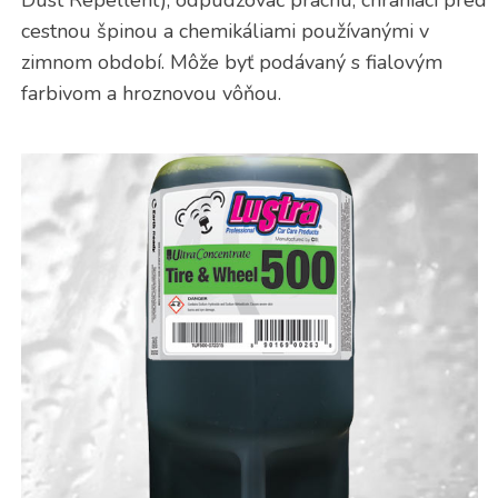
Dust Repellent), odpudzovač prachu, chrániaci pred
cestnou špinou a chemikáliami používanými v
zimnom období. Môže byť podávaný s fialovým
farbivom a hroznovou vôňou.