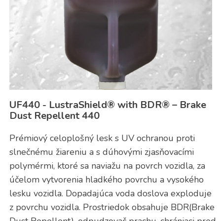
UF440 - LustraShield® with BDR® – Brake
Dust Repellent 440
Prémiový celoplošný lesk s UV ochranou proti
slnečnému žiareniu a s dúhovými zjasňovacími
polymérmi, ktoré sa naviažu na povrch vozidla, za
účelom vytvorenia hladkého povrchu a vysokého
lesku vozidla. Dopadajúca voda doslova exploduje
z povrchu vozidla. Prostriedok obsahuje BDR(Brake