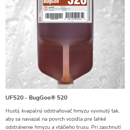
UF520 - BugGoo® 520
Hustý, kvapalný odstraňovač hmyzu vyvinutý tak,
aby sa naviazal na povrch vozidla pre ľahké
odstránenie hmyzu a vtáčieho trusu. Pri zaschnutí