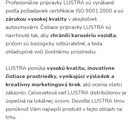
Profesionálne prípravky LUSTRA sú vyrábané
podľa požiadaviek certifikácie ISO 9001:2000 a sú
zárukou vysokej kvality
v akejkoľvek
autoumyvárni. Čistiace prípravky LUSTRA sú
navrhnuté tak, aby
chránili karosériu vozidla
,
pričom sú biologicky odbúrateľné, a teda
ohľaduplné voči životnému prostrediu.
LUSTRA ponúka
vysokú kvalitu, inovatívne
čistiace prostriedky, vynikajúci výsledok a
kreatívny marketingový krok
, aký ocenia všetci
zákazníci. Celosvetová sieť LUSTRA distribútorov je
úspešná na lokálnej úrovni. Dovoľte LUSTRA tímu
ponúknuť Vám najlepší produkt v tejto oblasti na
trhu.