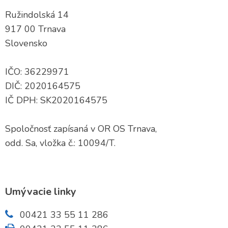
Vysávače a tepovače
Ružindolská 14
917 00 Trnava
Dávkovače
Slovensko
Platobné terminály
IČO: 36229971
DIČ: 2020164575
IČ DPH: SK2020164575
Predajné automaty
Spoločnosť zapísaná v OR OS Trnava,
odd. Sa, vložka č.: 10094/T.
Umývacie linky
00421 33 55 11 286